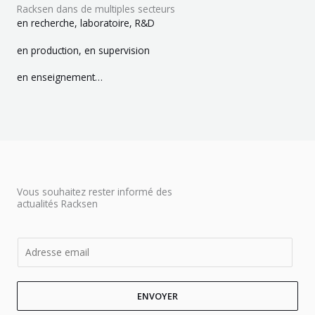
Racksen dans de multiples secteurs
en recherche, laboratoire, R&D
en production, en supervision
en enseignement…
Vous souhaitez rester informé des
actualités Racksen
E
m
a
ENVOYER
i