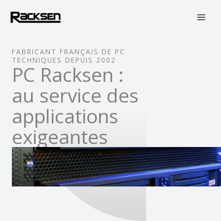
Aller
au
contenu
FABRICANT FRANÇAIS DE PC
TECHNIQUES DEPUIS 2002
PC Racksen :
au service des
applications
exigeantes