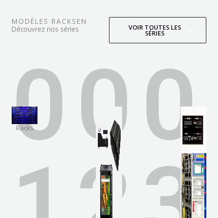
MODÈLES RACKSEN
VOIR TOUTES LES
Découvrez nos séries
SÉRIES
0
0
0
Racks
1
2
3