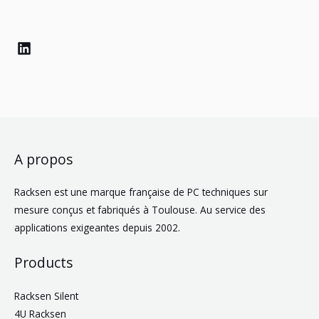
l
*
L
i
n
k
e
d
i
n
A propos
Racksen est une marque française de PC techniques sur
mesure conçus et fabriqués à Toulouse. Au service des
applications exigeantes depuis 2002.
Products
Racksen Silent
4U Racksen